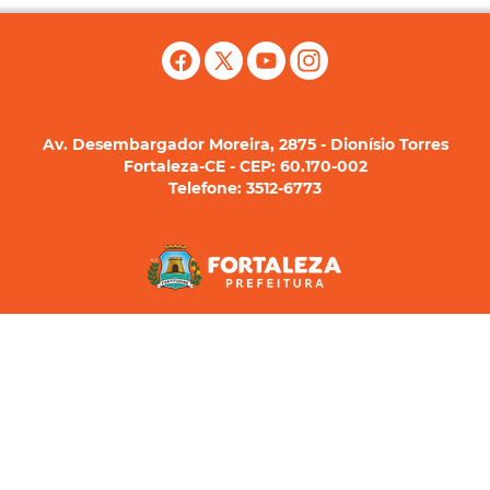
Av. Desembargador Moreira, 2875 - Dionísio Torres
Fortaleza-CE - CEP: 60.170-002
Telefone: 3512-6773