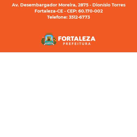
Av. Desembargador Moreira, 2875 - Dionísio Torres
Fortaleza-CE - CEP: 60.170-002
Telefone: 3512-6773