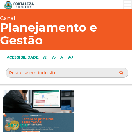
Canal
Planejamento e
Gestão
A+
A
ACESSIBILIDADE:
A-
Resultados dos órgãos municipais
no primeiro bimestre do Selo
Serviços
Sepog estão disponíveis