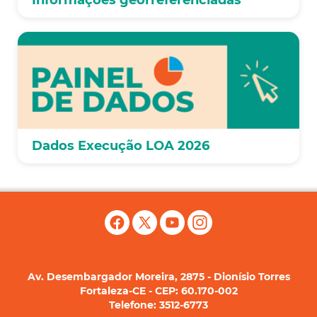
Informações georreferenciadas
Dados Execução LOA 2026
Av. Desembargador Moreira, 2875 - Dionísio Torres
Fortaleza-CE - CEP: 60.170-002
Telefone: 3512-6773